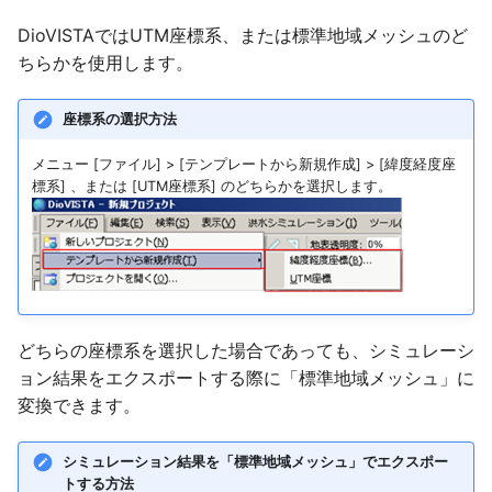
ファイル形式が不正です
のshapefileおよびDXF形式
KML形式
特定の範囲より外側を浸水さ
降雨を流出モデルと氾濫モデ
発注者より貸与されたDEM
盛土データをDioVISTAにイ
逆破堤
地図データの表示レベル
河川基盤図の変換手順
の作成
せたくない
ルで分ける
排水機場の排水対象エリアの
データを取り込みたい
ビルド番号
ンポートするPowerShellス
破堤の有効・無効
河川水位・ダム貯水量の
バッチ処理
境界条件
2023年7月開催
下水
お気に入り
水深/ データ
浸水後の避難の危険性
HQ式で水位を補正する
構造物/ ポンプ
DioVISTAではUTM座標系、または標準地域メッシュのど
エラーメッセージ 有効な河
重複
計算結果のエクスポート
クリプト
破堤に関する越流係数設
ラスタ地図を表示する際
標高データ5m
ちらかを使用します。
床が見つかりません
浸水想定区域図データ電子化
能/ ASC形式
家屋倒壊危険ゾーン算出のた
LPデータからの地形データ
データセットファイルのパス
破堤モデルで算出される破堤
能
意点
その他
高潮
2022年7月開催
盛土
ヘルプ
堤防
家屋の倒壊等の危険性
越流係数設定
構造物/ 下水
ガイドライン（第4版）(第5
め破堤前に氾濫原を浸水させ
河道を含む氾濫原セルを無効
の作成
カルバートデータを
流量のエラー対策
基盤地図の変換手順
座標系の選択方法
版)準拠のCSVの作成
ない方法
左岸線・右岸線のshapefile
化する
氾濫モデルデータのイン
DioVISTAにインポートする
データセットの読み込みエラ
破堤時系列のエクスポー
タイリングスキーム
参考文献
ネスティング
2021年7月開催
伏樋・側溝
堤防/ データ
排水過程の高速化
水位・流量のエクスポー
構造物/ 盛土
を取り込みたい
ト・エクスポート/CSV形
PowerShellスクリプト
LPデータの可視化
ーへの対応
メニュー [ファイル] > [テンプレートから新規作成] > [緯度経度座
破堤モデルで算出された流量
能
InterMap NEXTMaPの変
標系] 、または [UTM座標系] のどちらかを選択します。
水害シミュレーションの動画
浅水方程式が使われているか
河道と氾濫原の接続のロジッ
のエクスポート
DEMと氾濫計算メッシュ
換手順
入出力機能
2020年7月開催
流下型氾濫・河川
破堤/ データ
打ち切り流速
越流量のエクスポート
構造物/ 伏樋・側溝
の作成
河道データと氾濫モデルの地
ク
氾濫モデルデータのイン
氾濫解析の高速化をしたい
空隙率・透過率のデータソー
洪水シミュレーション関連の
破堤優先度
イズの関係
盤高メッシュの関係
ト・エクスポート/ASC形
氾濫原の粗度係数を水深によ
ス
メニューが表示されない
破堤箇所の水位の算出方法
LASの変換手順
バッチ処理
2019年6・7月開催
河川/ 破堤箇所
トンネル
氾濫方程式の水深の有効
横流入量の設定
流下型氾濫河川
水害シミュレーション結果の
って変えたい
樋門開口部の地盤高の定義
シミュレーション計算をバッ
破堤開始時刻
値
KMLの作成
一つの河道断面に設定できる
地形・粗度・盛土のイン
チ処理するPowerShellスク
粗度係数のデータソース
エラーメッセージ「地図サー
河岸線および破堤箇所の適切
GeoTIFF DEMの変換手順
地図データ
2018年6・7月開催
河川/ 水位計
トンネル/ データ
分流の分派率設定
排水機場
粗度係数
ト機能/ NetCDF形式
リプト
家屋倒壊危険ゾーンの算出根
排水のみの評価に切り替える
バーに接続できません」
な位置
地図上に表示された浸水
どちらの座標系を選択した場合であっても、シミュレーシ
降雨量の表示
拠
時刻 を設定した場合の樋門
粗度係数の編集
位置ずれ
XYZ DEMの変換手順
2018年1月開催
河川/ 越流堤
カルバート
河川・氾濫原の接続の設
流末排水機場
ョン結果をエクスポートする際に「標準地域メッシュ」に
河川の粗度係数を一括で変更
の動作
電子化ガイドライン(第3版
プロジェクトファイルの時刻
地図が表示されるまで時間が
破堤箇所以外からの越水
変換できます。
したい
エラーメッセージ「ログファ
改定に関する留意事項
表現
家屋倒壊ゾーンの基礎式
かかります
空隙率・透過率の編集
地図上に表示する際の補
SRTM DEMの変換手順
河川/ 排水機場
カルバート/ データ
仮想壁
遊水地
イルに出力対象のデータが含
水路による排水を排水機場で
破堤箇所からの逆流の仕様
まれていません」
河道断面に複数のHQ式を与
表現する
電子化ガイドライン(第4版
エラーメッセージ「データフ
メッシュサイズよりも幅の広
エラーメッセージ「地図サー
占有率のラスターデータの作
Ver. 2からの改良点
土地利用の変換手順
シミュレーション結果を「標準地域メッシュ」でエクスポー
河川/ 流末排水機場
ポンプ
下流端を閉じる
防災ダム
える
改定に関する留意事項
トする方法
ァイル XXX がオープンでき
いカルバートの設定
バと接続できません」
成
破堤箇所CSVのインポート