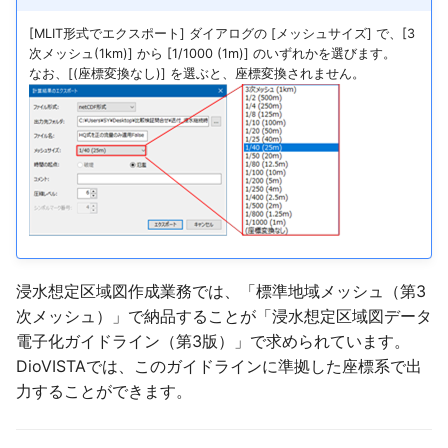
エラーメッセージ「ログファ
ません。」
河道内のセルに排水機場を設
後方互換性
河川/ 横流入量
ポンプ/ データ
越流量の上限評価
降雨
[MLIT形式でエクスポート] ダイアログの [メッシュサイズ] で、[3
イルがオープンできません」
河川の上流端に流量時系列を
置した場合の動作
盛土の coord 値の意味
計算領域にshapefileのデー
次メッシュ(1km)] から [1/1000 (1m)] のいずれかを選びます。
与える
エラーメッセージ「データフ
タを取り込みたい
河川/ 可動堰
下水
降雨シナリオ
なお、[(座標変換なし)] を選ぶと、座標変換されません。
洪水到達時間、浸水継続時間
ァイル(地形)がオープンでき
排水機場を設置したセルが浸
家屋倒壊危険ゾーンが排水機
を図化したい
ません。」
河川の下流端に水位時系列を
水しない場合の動作
場の排水区内で出現する
地形・粗度・盛土データを
遊水地
下水/ データ
与える
NetCDF形式でインポートし
浸水域が広がる様子を一括で
排水機場による排水量の算出
透過率Xおよび透過率Yの辺
たい
防災ダム
盛土
図化したい
河川に横流入を時系列で与え
方法
の位置
る
ASC形式からインポート可能
田んぼダム
盛土/ データ
KMLの表示の意味
排水機場の排水対象エリアの
治水経済調査マニュアルに準
なNetCDF形式への変換
河川に越流係数を与える
設定について
拠した建物占有率の設定
田んぼ排水路
伏樋・側溝
KMLで地面から水面までの間
アメダス観測値を降雨データ
浸水想定区域図作成業務では、「標準地域メッシュ（第3
も塗りつぶしたい
河川に壁を立てる（壁立て計
一つの排水区に複数の排水機
海岸域で氾濫計算をすると質
時系列として与える
次メッシュ）」で納品することが「浸水想定区域図データ
高潮
伏樋・側溝/ データ
算）
場を設定できるか
量保存が満たされない
電子化ガイドライン（第3版）」で求められています。
出力したNetCDFの中身を確
棒グラフ状の降雨データ時系
DioVISTAでは、このガイドラインに準拠した座標系で出
降雨
流下型氾濫河川
認したい
河川の下流端を閉じる
排水区のエリアがなぜか編集
左岸線・右岸線は堤防の上に
列を与える
力することができます。
できない
定義すべきか
降雨シナリオ
流下型氾濫河川/ データ
流速のX成分・Y成分の値
モデル化できる河川の数の上
降雨時系列データの可視化