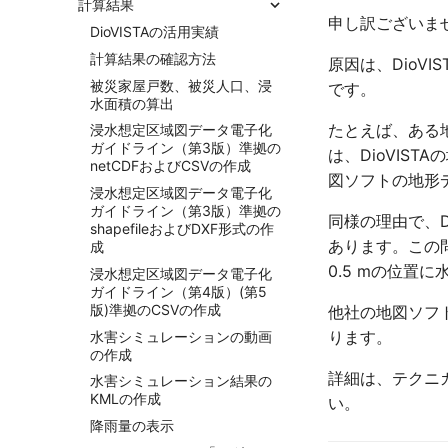
計算結果
申し訳ございま
DioVISTAの活用実績
計算結果の確認方法
原因は、DioV
被災家屋戸数、被災人口、浸
です。
水面積の算出
たとえば、ある地
浸水想定区域図データ電子化
ガイドライン（第3版）準拠の
は、DioVIS
netCDFおよびCSVの作成
図ソフトの地形
浸水想定区域図データ電子化
ガイドライン（第3版）準拠の
同様の理由で、D
shapefileおよびDXF形式の作
あります。この問
成
0.5 mの位置
浸水想定区域図データ電子化
ガイドライン（第4版）(第5
版)準拠のCSVの作成
他社の地図ソフ
ります。
水害シミュレーションの動画
の作成
詳細は、テクニ
水害シミュレーション結果の
KMLの作成
い。
降雨量の表示