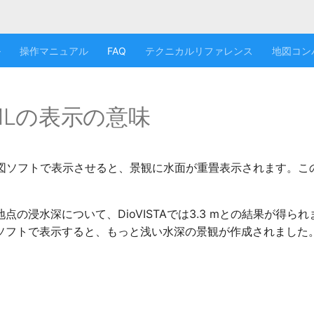
ル
操作マニュアル
FAQ
テクニカルリファレンス
地図コン
KMLの表示の意味
地図ソフトで表示させると、景観に水面が重畳表示されます。こ
点の浸水深について、DioVISTAでは3.3 mとの結果が得ら
ソフトで表示すると、もっと浅い水深の景観が作成されました