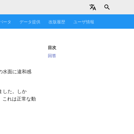
Japanese
バータ
データ提供
改版履歴
ユーザ情報
English
目次
回答
の水面に違和感
れました。しか
。これは正常な動