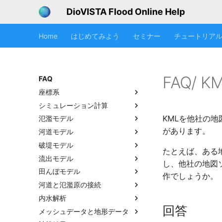
DioVISTA Flood Online Help
Home
はじめてみよう
セミナー
チュートリア
FAQ/ 
FAQ
座標系
シミュレーション計算
KMLを他社の
氾濫モデル
があります。
河道モデル
破堤モデル
たとえば、ある地
流出モデル
し、他社の地図
田んぼモデル
作でしょうか。
河道と氾濫原の接続
内水解析
回答
メッシュデータと地形データ