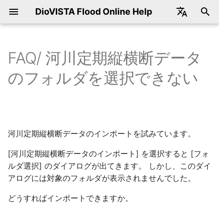
DioVISTA Flood Online Help
Japanese
English
FAQ/ 河川定期縦横断データ
ダウンロード
開催予定のセミナー
起動と終了
起動と終了
DioVISTAで使用できる座標
計算時間ステップの設定方法
氾濫モデルの基礎式
回答
破堤モデルの仕様
3層モデルパラメータの距離
田んぼダムの操作例
河道と氾濫原の一体計算
内外水一体解析
地形のデータソース
DioVISTAの活用実績
指定した画像をDioVISTAの
受領したSSDのデータを移動
モデルの制御
地図データ
データ提供サービス
2026年3月開催
操作
新規作成
水柱崩壊
実行
氾濫方程式の変更
DioVISTAの起動
標準機能
ファイル
メニュー一覧
表示
動作環境
設計思想
基礎式
基礎式
基礎式
基礎式
基礎式
基礎式
氾濫/ 水柱崩壊
メッシュ化された境界条
概要
標準の地図データセット
DioVISTAで取り扱う地図
変換することができる地
概要
手順フロー
のフォルダを選択できない
系は
標の意味
背景図に使いたい
してもよいですか
地図に表示する
ータ
サンプルプロジェクト
過去のセミナー
地図
画面構成
計算時間ステップ幅を指定し
家屋倒壊危険ゾーンの算出
関連項目
破堤箇所からの逆流
氾濫水を河川に排水させる排
地形データのサンプリング方
計算結果の確認方法
氾濫モデル
コンバータ
各バージョンのダウンロード
2025年9月開催
選択
削除
流量
結果の再生
建物抵抗係数
DioVISTAの終了
ツール機能
編集
プロパティ
追加・編集
保守・サポート
時間制御
差分化手法
差分化手法
プロパティ
差分化手法
パラメータ設定方法
パラメータ設定方法
氾濫/ 流量
計算の実行
地図コンバータ
地図データのレベル管理
航空写真の変換手順
データの配置
UTM座標系とは
たい
降雨補正倍率の設定方法
水機場を作れるか
法
オンライン地図をDioVISTA
1ライセンスで何人まで使用
計算結果のエクスポート/ 
変換手順の概要
の背景図に使いたい
できますか
キスト形式
インストール
プロジェクト
地図操作
氾濫モデルの盛土とカルバー
破堤モデルの破堤幅
被災家屋戸数、被災人口、浸
河川モデル
変換手順
解析雨量のダウンロード
2025年7月開催
有効・無効切替え
水深
結果の出力
電子化ガイドライン(第4版
洪水シミュレーション機
検索
水柱崩壊
地図の取り扱いについて
空間座標
CFL条件
CFL条件
破堤幅
パラメータの設定方法
実装
氾濫/ 水深
MLIT netCDF形式への変
KML
表示地図の切り替え
衛星写真の変換手順
地図定義ファイルの設定
標準地域メッシュとは
計算領域の決め方
トの設定
降雨補正倍率を一部期間のみ
樋門流量の下限値を設定した
地形データは格子の中心か、
水面積の算出
準拠ツール
変換ツールのフォルダ構
河川定期縦横断データのインポートを試みています。
設定
場合の動作
交点か
地図データをDioVISTAに重
1ライセンスで何台までイン
計算結果のエクスポート/
条件設定 共通操作
ツールバー
破堤モデルの破堤幅を決める
破堤モデル
設定
2024年9月開催
定義継続
堤防
洪水シミュレーションバ
表示
水柱崩壊/ データ
輸出に関する注意事項
粗度
プロパティ
破堤敷高
動作画面
道路や鉄道線路への流入
構造物/ 堤防
MLIT CSV形式への変換
地形編集
地図の重畳表示
ビットマップ画像の変換
DioVISTAでの地図の表示
ねて表示したい
ストールできますか
CSV, NetCDF
水位と水深の違い
計算領域の大きさの上限
特定のメッシュを浸水させた
川幅
浸水想定区域図データ電子化
手順
[河川定期縦横断データのインポート] を選択すると [フォ
くない
流域解析とは
樋門の水位より河道水位の方
地形データの編集・インポー
ガイドライン（第3版）準拠
条件設定 個別操作
メニューバー
伏樋・側溝モデル
2024年8月開催
編集
トンネル
洪水シミュレーション
流量
商標
空隙率
不等流で初期化
堤内地盤高
内水エリア
構造物/ 堤防/ 破堤
包絡図のMLIT netCDF形
フォルダ構成
ルダ選択] のダイアログが出てきます。 しかし、このダイ
が高い場合の動作
ト・エクスポート
のnetCDFおよびCSVの作成
土地利用データの透明度を設
DioVISTA Stormとの違いは
最大包絡のエクスポート/
緯度経度座標系における計算
PowerShell入門
破堤モデルの破堤敷高
への変換
道路地図の変換手順
アログには対象のフォルダが表示されませんでした。
定したい
何ですか
CSV, NetCDF
メッシュサイズ
マニュアル準拠の家屋倒壊危
流出モデルで使われる地形デ
シミュレーション
プロジェクト
流出モデル
2024年7月開催
カルバート
ツール
流量/ データ
著作権
長さ当たり建物抵抗係数
縦横断データ作成・編集
氾濫原の地盤高を使用す
構造物/ トンネル
各地図データフォルダの
険ゾーンの算出の手順
ータ
排水機場の流量データの状態
メッシュデータの保存先
浸水想定区域図データ電子化
DioVISTAバッチ処理入門
破堤モデルの破堤した時刻を
どうすればインポートできますか。
（逆流許可）
包絡図のMLIT CSV形式
タ構成
住宅地図の変換手順
カラムの意味
ガイドライン（第3版）準拠
地図の表示がおかしい
計算結果のエクスポート/
地球の全陸域の洪水予測はで
知りたい
変換
その他
凡例
田んぼダムモデル
2023年11月開催
ポンプ
ウィンドウ
水深
Acknowledgements
有効降雨の推定
縦横断データのインポー
構造物/ カルバート