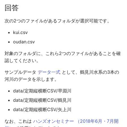
のshapefileおよびDXF形式
KML形式
きますか
特定の範囲より外側を浸水さ
降雨を流出モデルと氾濫モデ
発注者より貸与されたDEM
盛土データをDioVISTAにイ
逆破堤
地図データの表示レベル
河川基盤図の変換手順
回答
の作成
せたくない
ルで分ける
排水機場の排水対象エリアの
データを取り込みたい
ビルド番号
ンポートするPowerShellス
破堤の有効・無効
河川水位・ダム貯水量の
バッチ処理
境界条件
2023年7月開催
下水
お気に入り
水深/ データ
浸水後の避難の危険性
HQ式で水位を補正する
構造物/ ポンプ
重複
計算結果のエクスポート
クリプト
破堤に関する越流係数設
ラスタ地図を表示する際
標高データ5m
次の2つのファイルがあるフォルダが選択可能です。
浸水想定区域図データ電子化
能/ ASC形式
家屋倒壊危険ゾーン算出のた
LPデータからの地形データ
データセットファイルのパス
破堤モデルで算出される破堤
能
意点
その他
高潮
2022年7月開催
盛土
ヘルプ
堤防
家屋の倒壊等の危険性
越流係数設定
構造物/ 下水
ガイドライン（第4版）(第5
め破堤前に氾濫原を浸水させ
河道を含む氾濫原セルを無効
の作成
カルバートデータを
流量のエラー対策
基盤地図の変換手順
kui.csv
版)準拠のCSVの作成
ない方法
化する
氾濫モデルデータのイン
DioVISTAにインポートする
データセットの読み込みエラ
破堤時系列のエクスポー
タイリングスキーム
参考文献
ネスティング
2021年7月開催
伏樋・側溝
堤防/ データ
排水過程の高速化
水位・流量のエクスポー
構造物/ 盛土
oudan.csv
ト・エクスポート/CSV形
PowerShellスクリプト
LPデータの可視化
ーへの対応
破堤モデルで算出された流量
能
InterMap NEXTMaPの変
水害シミュレーションの動画
浅水方程式が使われているか
河道と氾濫原の接続のロジッ
のエクスポート
DEMと氾濫計算メッシュ
換手順
入出力機能
2020年7月開催
流下型氾濫・河川
破堤/ データ
打ち切り流速
越流量のエクスポート
構造物/ 伏樋・側溝
対象のフォルダに、これら2つのファイルがあることを確
の作成
ク
氾濫モデルデータのイン
氾濫解析の高速化をしたい
空隙率・透過率のデータソー
洪水シミュレーション関連の
破堤優先度
イズの関係
認してください。
ト・エクスポート/ASC形
氾濫原の粗度係数を水深によ
ス
メニューが表示されない
破堤箇所の水位の算出方法
LASの変換手順
バッチ処理
2019年6・7月開催
河川/ 破堤箇所
トンネル
氾濫方程式の水深の有効
横流入量の設定
流下型氾濫河川
水害シミュレーション結果の
って変えたい
樋門開口部の地盤高の定義
シミュレーション計算をバッ
破堤開始時刻
値
サンプルデータ
データ一式
として、鶴見川水系の3本の
KMLの作成
地形・粗度・盛土のイン
チ処理するPowerShellスク
粗度係数のデータソース
エラーメッセージ「地図サー
河岸線および破堤箇所の適切
GeoTIFF DEMの変換手順
地図データ
2018年6・7月開催
河川/ 水位計
トンネル/ データ
分流の分派率設定
排水機場
河川のデータを示します。
ト機能/ NetCDF形式
リプト
家屋倒壊危険ゾーンの算出根
排水のみの評価に切り替える
バーに接続できません」
な位置
地図上に表示された浸水
降雨量の表示
data/定期縦横断CSV/早淵川
拠
時刻 を設定した場合の樋門
粗度係数の編集
位置ずれ
XYZ DEMの変換手順
2018年1月開催
河川/ 越流堤
カルバート
河川・氾濫原の接続の設
流末排水機場
の動作
電子化ガイドライン(第3版
プロジェクトファイルの時刻
地図が表示されるまで時間が
破堤箇所以外からの越水
data/定期縦横断CSV/鶴見川
エラーメッセージ「ログファ
改定に関する留意事項
表現
家屋倒壊ゾーンの基礎式
かかります
空隙率・透過率の編集
地図上に表示する際の補
SRTM DEMの変換手順
河川/ 排水機場
カルバート/ データ
仮想壁
遊水地
data/定期縦横断CSV/矢上川
イルに出力対象のデータが含
水路による排水を排水機場で
破堤箇所からの逆流の仕様
まれていません」
表現する
電子化ガイドライン(第4版
エラーメッセージ「データフ
メッシュサイズよりも幅の広
エラーメッセージ「地図サー
占有率のラスターデータの作
Ver. 2からの改良点
土地利用の変換手順
河川/ 流末排水機場
ポンプ
下流端を閉じる
防災ダム
なお、これは
ハンズオンセミナー （2018年6月・7月開
改定に関する留意事項
ァイル XXX がオープンでき
いカルバートの設定
バと接続できません」
成
破堤箇所CSVのインポート