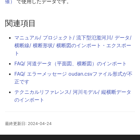
催）
で使用したデータです。
エラーメッセージ「ログファ
ません。」
河道内のセルに排水機場を設
後方互換性
河川/ 横流入量
ポンプ/ データ
越流量の上限評価
降雨
イルがオープンできません」
置した場合の動作
盛土の coord 値の意味
計算領域にshapefileのデー
エラーメッセージ「データフ
タを取り込みたい
関連項目
河川/ 可動堰
下水
降雨シナリオ
洪水到達時間、浸水継続時間
ァイル(地形)がオープンでき
排水機場を設置したセルが浸
家屋倒壊危険ゾーンが排水機
を図化したい
ません。」
水しない場合の動作
場の排水区内で出現する
地形・粗度・盛土データを
マニュアル/ プロジェクト/ 流下型氾濫河川/ データ/
遊水地
下水/ データ
NetCDF形式でインポートし
横断線/ 横断形状/ 横断図のインポート・エクスポー
浸水域が広がる様子を一括で
排水機場による排水量の算出
透過率Xおよび透過率Yの辺
たい
ト
防災ダム
盛土
図化したい
方法
の位置
FAQ/ 河道データ（平面図、横断図）のインポート
ASC形式からインポート可能
田んぼダム
盛土/ データ
FAQ/ エラーメッセージ oudan.csvファイル形式が不
KMLの表示の意味
排水機場の排水対象エリアの
治水経済調査マニュアルに準
なNetCDF形式への変換
正です
設定について
拠した建物占有率の設定
田んぼ排水路
伏樋・側溝
KMLで地面から水面までの間
アメダス観測値を降雨データ
テクニカルリファレンス/ 河川モデル/ 縦横断データ
も塗りつぶしたい
一つの排水区に複数の排水機
海岸域で氾濫計算をすると質
時系列として与える
高潮
伏樋・側溝/ データ
のインポート
場を設定できるか
量保存が満たされない
出力したNetCDFの中身を確
棒グラフ状の降雨データ時系
降雨
流下型氾濫河川
認したい
排水区のエリアがなぜか編集
左岸線・右岸線は堤防の上に
列を与える
最終更新日: 2024-04-24
できない
定義すべきか
降雨シナリオ
流下型氾濫河川/ データ
流速のX成分・Y成分の値
降雨時系列データの可視化