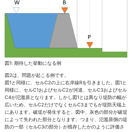
エラーメッセージ「ログファ
ません。」
河道内のセルに排水機場を設
後方互換性
河川/ 横流入量
ポンプ/ データ
越流量の上限評価
降雨
イルがオープンできません」
河川の上流端に流量時系列を
置した場合の動作
計算領域にshapefileのデー
与える
エラーメッセージ「データフ
タを取り込みたい
河川/ 可動堰
下水
降雨シナリオ
洪水到達時間、浸水継続時間
ァイル(地形)がオープンでき
排水機場を設置したセルが浸
を図化したい
ません。」
河川の下流端に水位時系列を
水しない場合の動作
地形・粗度・盛土データを
遊水地
下水/ データ
与える
NetCDF形式でインポートし
浸水域が広がる様子を一括で
排水機場による排水量の算出
たい
防災ダム
盛土
図化したい
河川に横流入を時系列で与え
方法
る
図1: 期待した挙動になる例
ASC形式からインポート可能
田んぼダム
盛土/ データ
KMLの表示の意味
排水機場の排水対象エリアの
なNetCDF形式への変換
図2は、問題が起こる例です。
河川に越流係数を与える
設定について
田んぼ排水路
伏樋・側溝
図1と同様に、セルC2の上に右岸線Rを引きました。図1と
KMLで地面から水面までの間
アメダス観測値を降雨データ
同様に、セルC1およびセルC2が河道、セルC3およびセル
も塗りつぶしたい
河川に壁を立てる（壁立て計
一つの排水区に複数の排水機
時系列として与える
高潮
伏樋・側溝/ データ
C4が氾濫原となります。しかし図1とは異なり堤防の幅が
算）
場を設定できるか
広いため、セルC2だけでなくセルC3までもが堤防天端上
出力したNetCDFの中身を確
棒グラフ状の降雨データ時系
降雨
流下型氾濫河川
にあります。破堤が発生すると、図中、灰色の部分が破堤
認したい
河川の下流端を閉じる
排水区のエリアがなぜか編集
列を与える
によって失われた部分となります。つまり、氾濫原側の堤
できない
降雨シナリオ
流下型氾濫河川/ データ
防の一部（セルC3の部分）が残存したかのように評価さ
流速のX成分・Y成分の値
モデル化できる河川の数の上
降雨時系列データの可視化