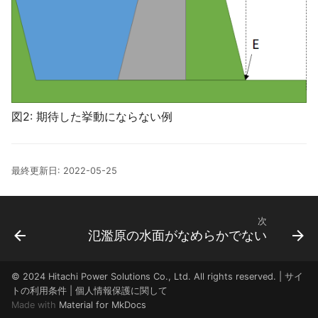
田んぼ排水路/ データ
メッシュコードが15桁になる
HQ式を適用する前の河川水
位を知りたい
高潮
エラーメッセージ「データフ
ァイル（地形）がオープンで
HQ式適用下限流量とHQ式適
高潮/ データ
きません」が出力された
用上限流量を設定する理由
降雨
図2: 期待した挙動にならない例
浸水継続時間の定義
支川を満杯にしたい
降雨/ データ
家屋倒壊ゾーンのエクスポー
流下型氾濫解析
ト
最終更新日: 2022-05-25
降雨シナリオ
流下型氾濫の水位計算ロジッ
浸水深をCSVに出力する際、
ク
降雨シナリオ/ データ
小数点以下3桁で出力したい
次
氾濫原の水面がなめらかでない
不等流計算
内水エリア
浸水深をGISに出力すると浸
水域が飛び地状に表示される
津波の河川遡上による氾濫計
© 2024 Hitachi Power Solutions Co., Ltd. All rights reserved. |
サイ
内水エリア/ データ
ことがある
トの利用条件
|
個人情報保護に関して
算
Made with
Material for MkDocs