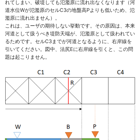
れてしまい、破堤しても氾濫原に流れ出なくなります（河
限値
業務対象外の排水区の浸水に
内水エリア
河川
道水位Wが氾濫原のセルC3の地盤高Pよりも低いため、氾
ついて
浸水想定区域図作成マニュア
降雨シナリオデータの時間間
ル（第4版）準拠の納品物の
濫原に流れ出ません）。
河川の合流・分流のモデル化
隔
計算領域
河川/ データ
作成
これは、ユーザの期待しない挙動です。その原因は、本来
河川のバックウォーター現象
河道として扱うべき堤防天端が、氾濫原として扱われてい
地形データのRiverフラグが
詳細解析エリア
遊水地
浸水域が飛び地状に表示され
のモデル化
立っているセルとは
るためです。セルC3までが河道となるように、右岸線を
ることがある
引いてください。図中、法尻Eに右岸線を引くと、この問
流域/ 解析範囲
遊水地/ データ
下流端水位が指定どおりにな
地形データの出典
題は起こりません。
メッシュサイズ25mで解析し
らない
防災ダム
メッシュサイズ5mの浸水深
横断面取得間隔 および 対象
を出力したい
下流端水位を未設定に戻した
とする地形データ の設定方
防災ダム/ データ
い
法
メッシュサイズ25mで解析し
田んぼダム
たのにメッシュサイズ5mの
HQ式を与えた河川で越流す
盛土の地形標高
浸水深が出力された
ると発散する
田んぼダム/ データ
地形がOpenなのに浸水深が
HQ式を与えた河川で水位が
田んぼ排水路
計算された
水位が不自然