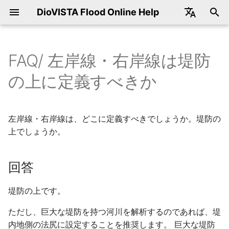
DioVISTA Flood Online Help
Japanese
English
FAQ/ 左岸線・右岸線は堤防
ダウンロード
開催予定のセミナー
起動と終了
起動と終了
DioVISTAで使用できる座標
計算時間ステップの設定方法
回答
河道データ（平面図、横断
破堤モデルの仕様
3層モデルパラメータの距離
田んぼダムの操作例
河道と氾濫原の一体計算
内外水一体解析
地形のデータソース
DioVISTAの活用実績
指定した画像をDioVISTAの
受領したSSDのデータを移動
モデルの制御
地図データ
データ提供サービス
2026年3月開催
操作
新規作成
水柱崩壊
実行
氾濫方程式の変更
DioVISTAの起動
標準機能
ファイル
メニュー一覧
表示
動作環境
設計思想
基礎式
基礎式
基礎式
基礎式
基礎式
基礎式
氾濫/ 水柱崩壊
メッシュ化された境界条
概要
標準の地図データセット
DioVISTAで取り扱う地図
変換することができる地
概要
手順フロー
の上に定義すべきか
系は
図）の編集
標の意味
背景図に使いたい
してもよいですか
地図に表示する
ータ
サンプルプロジェクト
過去のセミナー
地図
画面構成
計算時間ステップ幅を指定し
破堤箇所からの逆流
氾濫水を河川に排水させる排
地形データのサンプリング方
計算結果の確認方法
氾濫モデル
コンバータ
各バージョンのダウンロード
2025年9月開催
選択
削除
流量
結果の再生
建物抵抗係数
DioVISTAの終了
ツール機能
編集
プロパティ
追加・編集
保守・サポート
時間制御
差分化手法
差分化手法
プロパティ
差分化手法
パラメータ設定方法
パラメータ設定方法
氾濫/ 流量
計算の実行
地図コンバータ
地図データのレベル管理
航空写真の変換手順
データの配置
UTM座標系とは
たい
河道データ（平面図、横断
降雨補正倍率の設定方法
水機場を作れるか
法
オンライン地図をDioVISTA
1ライセンスで何人まで使用
計算結果のエクスポート/ 
変換手順の概要
左岸線・右岸線は、どこに定義すべきでしょうか。堤防の
図）のインポート
の背景図に使いたい
できますか
キスト形式
インストール
プロジェクト
地図操作
破堤モデルの破堤幅
被災家屋戸数、被災人口、浸
河川モデル
変換手順
解析雨量のダウンロード
2025年7月開催
有効・無効切替え
水深
結果の出力
電子化ガイドライン(第4版
洪水シミュレーション機
検索
水柱崩壊
地図の取り扱いについて
空間座標
CFL条件
CFL条件
破堤幅
パラメータの設定方法
実装
氾濫/ 水深
MLIT netCDF形式への変
KML
表示地図の切り替え
衛星写真の変換手順
地図定義ファイルの設定
上でしょうか。
標準地域メッシュとは
計算領域の決め方
降雨補正倍率を一部期間のみ
樋門流量の下限値を設定した
地形データは格子の中心か、
水面積の算出
準拠ツール
変換ツールのフォルダ構
河岸線(右岸線、左岸線)の定
設定
場合の動作
交点か
地図データをDioVISTAに重
1ライセンスで何台までイン
計算結果のエクスポート/
条件設定 共通操作
ツールバー
破堤モデルの破堤幅を決める
破堤モデル
設定
2024年9月開催
定義継続
堤防
洪水シミュレーションバ
表示
水柱崩壊/ データ
輸出に関する注意事項
粗度
プロパティ
破堤敷高
動作画面
道路や鉄道線路への流入
構造物/ 堤防
MLIT CSV形式への変換
地形編集
地図の重畳表示
ビットマップ画像の変換
DioVISTAでの地図の表示
義方法について
ねて表示したい
ストールできますか
CSV, NetCDF
水位と水深の違い
計算領域の大きさの上限
川幅
浸水想定区域図データ電子化
手順
回答
流域解析とは
樋門の水位より河道水位の方
地形データの編集・インポー
ガイドライン（第3版）準拠
条件設定 個別操作
メニューバー
伏樋・側溝モデル
2024年8月開催
編集
トンネル
洪水シミュレーション
流量
商標
空隙率
不等流で初期化
堤内地盤高
内水エリア
構造物/ 堤防/ 破堤
包絡図のMLIT netCDF形
フォルダ構成
河川定期縦横断データのフォ
が高い場合の動作
ト・エクスポート
のnetCDFおよびCSVの作成
土地利用データの透明度を設
DioVISTA Stormとの違いは
最大包絡のエクスポート/
緯度経度座標系における計算
PowerShell入門
破堤モデルの破堤敷高
への変換
道路地図の変換手順
堤防の上です。
ルダを選択できない
定したい
何ですか
CSV, NetCDF
メッシュサイズ
流出モデルで使われる地形デ
シミュレーション
プロジェクト
流出モデル
2024年7月開催
カルバート
ツール
流量/ データ
著作権
長さ当たり建物抵抗係数
縦横断データ作成・編集
氾濫原の地盤高を使用す
構造物/ トンネル
各地図データフォルダの
ータ
排水機場の流量データの状態
メッシュデータの保存先
浸水想定区域図データ電子化
DioVISTAバッチ処理入門
破堤モデルの破堤した時刻を
（逆流許可）
包絡図のMLIT CSV形式
タ構成
住宅地図の変換手順
ただし、巨大な堤防を持つ河川を解析するのであれば、堤
エラーメッセージ oudan.csv
カラムの意味
ガイドライン（第3版）準拠
地図の表示がおかしい
計算結果のエクスポート/
地球の全陸域の洪水予測はで
知りたい
変換
その他
凡例
田んぼダムモデル
2023年11月開催
ポンプ
ウィンドウ
水深
Acknowledgements
有効降雨の推定
縦横断データのインポー
構造物/ カルバート
内地側の法尻に設定することを推奨します。 巨大な堤防