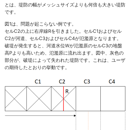
ファイル形式が不正です
のshapefileおよびDXF形式
KML形式
きますか
降雨を流出モデルと氾濫モデ
発注者より貸与されたDEM
盛土データをDioVISTAにイ
逆破堤
地図データの表示レベル
河川基盤図の変換手順
とは、堤防の幅がメッシュサイズよりも何倍も大きい堤防
の作成
ルで分ける
排水機場の排水対象エリアの
データを取り込みたい
ビルド番号
ンポートするPowerShellス
破堤の有効・無効
河川水位・ダム貯水量の
バッチ処理
境界条件
2023年7月開催
下水
お気に入り
水深/ データ
浸水後の避難の危険性
HQ式で水位を補正する
構造物/ ポンプ
です。
エラーメッセージ 有効な河
重複
計算結果のエクスポート
クリプト
破堤に関する越流係数設
ラスタ地図を表示する際
標高データ5m
床が見つかりません
浸水想定区域図データ電子化
能/ ASC形式
LPデータからの地形データ
データセットファイルのパス
破堤モデルで算出される破堤
能
意点
その他
高潮
2022年7月開催
盛土
ヘルプ
堤防
家屋の倒壊等の危険性
越流係数設定
構造物/ 下水
図1は、問題が起こらない例です。
ガイドライン（第4版）(第5
河道を含む氾濫原セルを無効
の作成
カルバートデータを
流量のエラー対策
基盤地図の変換手順
セルC2の上に右岸線Rを引きました。セルC1およびセル
版)準拠のCSVの作成
左岸線・右岸線のshapefile
化する
氾濫モデルデータのイン
DioVISTAにインポートする
データセットの読み込みエラ
破堤時系列のエクスポー
タイリングスキーム
参考文献
ネスティング
2021年7月開催
伏樋・側溝
堤防/ データ
排水過程の高速化
水位・流量のエクスポー
構造物/ 盛土
C2が河道、セルC3およびセルC4が氾濫原となります。
を取り込みたい
ト・エクスポート/CSV形
PowerShellスクリプト
LPデータの可視化
ーへの対応
破堤モデルで算出された流量
能
InterMap NEXTMaPの変
破堤が発生すると、河道水位Wが氾濫原のセルC3の地盤
水害シミュレーションの動画
河道と氾濫原の接続のロジッ
のエクスポート
DEMと氾濫計算メッシュ
換手順
入出力機能
2020年7月開催
流下型氾濫・河川
破堤/ データ
打ち切り流速
越流量のエクスポート
構造物/ 伏樋・側溝
高Pよりも高いため、氾濫原に流れ出ます。図中、灰色の
の作成
河道データと氾濫モデルの地
ク
氾濫モデルデータのイン
氾濫解析の高速化をしたい
空隙率・透過率のデータソー
洪水シミュレーション関連の
破堤優先度
イズの関係
部分が、破堤によって失われた堤防です。これは、ユーザ
盤高メッシュの関係
ト・エクスポート/ASC形
ス
メニューが表示されない
破堤箇所の水位の算出方法
LASの変換手順
バッチ処理
2019年6・7月開催
河川/ 破堤箇所
トンネル
氾濫方程式の水深の有効
横流入量の設定
流下型氾濫河川
の期待したとおりの挙動です。
水害シミュレーション結果の
樋門開口部の地盤高の定義
シミュレーション計算をバッ
破堤開始時刻
値
KMLの作成
一つの河道断面に設定できる
地形・粗度・盛土のイン
チ処理するPowerShellスク
粗度係数のデータソース
エラーメッセージ「地図サー
河岸線および破堤箇所の適切
GeoTIFF DEMの変換手順
地図データ
2018年6・7月開催
河川/ 水位計
トンネル/ データ
分流の分派率設定
排水機場
粗度係数
ト機能/ NetCDF形式
リプト
排水のみの評価に切り替える
バーに接続できません」
な位置
地図上に表示された浸水
降雨量の表示
時刻 を設定した場合の樋門
粗度係数の編集
位置ずれ
XYZ DEMの変換手順
2018年1月開催
河川/ 越流堤
カルバート
河川・氾濫原の接続の設
流末排水機場
河川の粗度係数を一括で変更
の動作
電子化ガイドライン(第3版
プロジェクトファイルの時刻
地図が表示されるまで時間が
破堤箇所以外からの越水
したい
エラーメッセージ「ログファ
改定に関する留意事項
表現
かかります
空隙率・透過率の編集
地図上に表示する際の補
SRTM DEMの変換手順
河川/ 排水機場
カルバート/ データ
仮想壁
遊水地
イルに出力対象のデータが含
水路による排水を排水機場で
破堤箇所からの逆流の仕様
まれていません」
河道断面に複数のHQ式を与
表現する
電子化ガイドライン(第4版
エラーメッセージ「データフ
エラーメッセージ「地図サー
占有率のラスターデータの作
Ver. 2からの改良点
土地利用の変換手順
河川/ 流末排水機場
ポンプ
下流端を閉じる
防災ダム
える
改定に関する留意事項
ァイル XXX がオープンでき
バと接続できません」
成
破堤箇所CSVのインポート