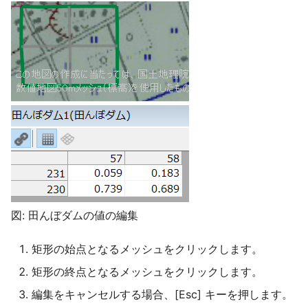
限値
業務対象外の排水区の浸
氾濫原の水面がなめらか
内水エリア
ついて
浸水想定区域図作成マニ
い
降雨シナリオデータの時
ル（第4版）準拠の納品物
河川の合流・分流のモデ
隔
計算領域
作成
浸水深の有効最小値を指
たい
河川のバックウォーター
地形データのRiverフラグ
詳細解析エリア
浸水域が飛び地状に表示
のモデル化
立っているセルとは
ることがある
流域/ 解析範囲
下流端水位が指定どおり
地形データの出典
メッシュサイズ25mで解
らない
メッシュサイズ5mの浸水
横断面取得間隔 および 対
を出力したい
下流端水位を未設定に戻
とする地形データ の設定
い
法
メッシュサイズ25mで解
図: 田んぼダムの値の編集
たのにメッシュサイズ5m
HQ式を与えた河川で越流
盛土の地形標高
浸水深が出力された
ると発散する
矩形の始点となるメッシュをクリックします。
矩形の終点となるメッシュをクリックします。
地形がOpenなのに浸水深
HQ式を与えた河川で水位
計算された
水位が不自然
編集をキャンセルする場合、[Esc] キーを押します。