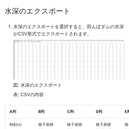
最大包絡図の作成でエラ
越流幅の算出方法
水深のエクスポート
ッセージ「出力範囲が大
ぎます」が出る
越流堤を氾濫モデルに接
せる
水深のエクスポートを選択すると、田んぼダムの水深
最大包絡の最大浸水深を
がCSV形式でエクスポートされます。
シュサイズ25mで出力し
HQ式とは
浸水深をGISに図化したい
河川に壁を立てた場合で
濫原に戻したい
任意の地点の浸水深時系
出力したい
河川の横断構造物として
樋門を設置したい
図: 水深のエクスポート
DioVISTAの妥当性確認
表: CSVの内容
支川の流末排水機場を本
海外シミュレーションの
位に基づいて操作したい
結果について
A列
B列
C列
D列
E
流末排水機場の時刻0秒の
DioVISTAのバージョンに
流端水位
時刻(s)
格子座標
格子座標
格子座標
格