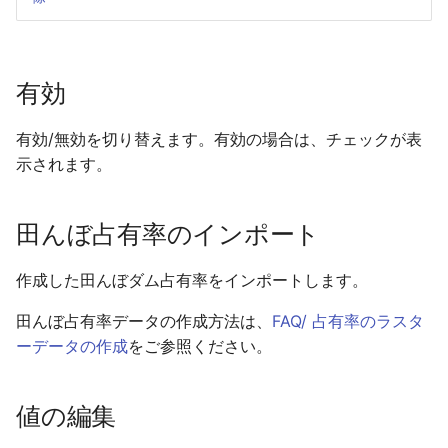
エラーメッセージ「ログ
ません。」
河道内のセルに排水機場
後方互換性
河川/ 横流入量
越流量の上限評価
降雨
イルがオープンできませ
河川の上流端に流量時系
置した場合の動作
盛土の coord 値の意味
計算領域にshapefileのデ
与える
エラーメッセージ「デー
タを取り込みたい
河川/ 可動堰
降雨シナリオ
有効
洪水到達時間、浸水継続
ァイル(地形)がオープンで
排水機場を設置したセル
家屋倒壊危険ゾーンが排
を図化したい
ません。」
河川の下流端に水位時系
水しない場合の動作
場の排水区内で出現する
地形・粗度・盛土データ
遊水地
有効/無効を切り替えます。有効の場合は、チェックが表
与える
NetCDF形式でインポー
示されます。
浸水域が広がる様子を一
排水機場による排水量の
透過率Xおよび透過率Yの
たい
防災ダム
図化したい
河川に横流入を時系列で
方法
の位置
る
ASC形式からインポート
田んぼダム
田んぼ占有率のインポート
KMLの表示の意味
排水機場の排水対象エリ
治水経済調査マニュアル
なNetCDF形式への変換
河川に越流係数を与える
設定について
拠した建物占有率の設定
田んぼ排水路
作成した田んぼダム占有率をインポートします。
KMLで地面から水面まで
アメダス観測値を降雨デ
も塗りつぶしたい
河川に壁を立てる（壁立
一つの排水区に複数の排
海岸域で氾濫計算をする
時系列として与える
高潮
田んぼ占有率データの作成方法は、
FAQ/ 占有率のラスタ
算）
場を設定できるか
量保存が満たされない
ーデータの作成
をご参照ください。
出力したNetCDFの中身
棒グラフ状の降雨データ
降雨
認したい
河川の下流端を閉じる
排水区のエリアがなぜか
左岸線・右岸線は堤防の
列を与える
できない
定義すべきか
値の編集
降雨シナリオ
流速のX成分・Y成分の値
モデル化できる河川の数
降雨時系列データの可視