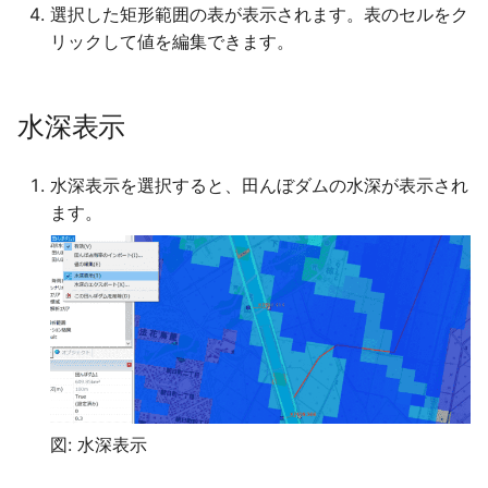
選択した矩形範囲の表が表示されます。表のセルをク
メッシュコードが15桁に
HQ式を適用する前の河川
リックして値を編集できます。
位を知りたい
エラーメッセージ「デー
ァイル（地形）がオープ
HQ式適用下限流量とHQ
水深表示
きません」が出力された
用上限流量を設定する理
浸水継続時間の定義
水深表示を選択すると、田んぼダムの水深が表示され
支川を満杯にしたい
ます。
家屋倒壊ゾーンのエクス
流下型氾濫解析
ト
流下型氾濫の水位計算ロ
浸水深をCSVに出力する
ク
小数点以下3桁で出力した
不等流計算
浸水深をGISに出力すると
水域が飛び地状に表示さ
津波の河川遡上による氾
図: 水深表示
ことがある
算