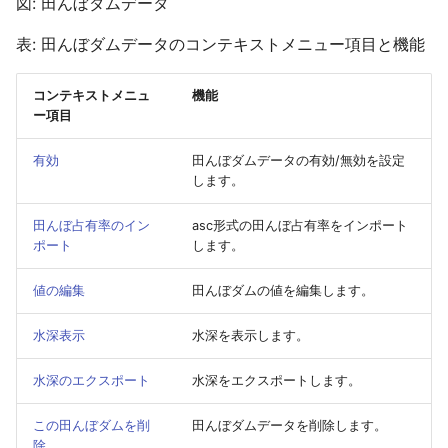
図: 田んぼダムデータ
ファイル形式が不正です
のshapefileおよびDXF形
KML形式
きますか
特定の範囲より外側を浸
降雨を流出モデルと氾濫
発注者より貸与されたDE
盛土データをDioVISTAに
逆破堤
地図データの表示レベル
河川基盤図の変換手順
の作成
せたくない
ルで分ける
排水機場の排水対象エリ
データを取り込みたい
ビルド番号
ンポートするPowerShell
破堤の有効・無効
河川水位・ダム貯水量の
お気に入り
河道と氾濫原の接続
境界条件
2023年7月開催
下水
浸水後の避難の危険性
HQ式で水位を補正する
構造物/ ポンプ
表: 田んぼダムデータのコンテキストメニュー項目と機能
エラーメッセージ 有効な
重複
計算結果のエクスポート
クリプト
破堤に関する越流係数設
ラスタ地図を表示する際
標高データ5m
床が見つかりません
浸水想定区域図データ電
能/ ASC形式
家屋倒壊危険ゾーン算出
LPデータからの地形デー
データセットファイルの
破堤モデルで算出される
能
意点
ヘルプ
内水解析
高潮
2022年7月開催
盛土
家屋の倒壊等の危険性
越流係数設定
構造物/ 下水
コンテキストメニュ
機能
ガイドライン（第4版）(第
め破堤前に氾濫原を浸水
河道を含む氾濫原セルを
の作成
カルバートデータを
流量のエラー対策
基盤地図の変換手順
ー項目
版)準拠のCSVの作成
ない方法
左岸線・右岸線のshapefil
化する
氾濫モデルデータのイン
DioVISTAにインポートす
データセットの読み込み
破堤時系列のエクスポー
タイリングスキーム
メッシュデータと地形デ
ネスティング
2021年7月開催
伏樋・側溝
排水過程の高速化
水位・流量のエクスポー
構造物/ 盛土
を取り込みたい
ト・エクスポート/CSV形
PowerShellスクリプト
LPデータの可視化
ーへの対応
破堤モデルで算出された
能
ータ
InterMap NEXTMaPの変
有効
田んぼダムデータの有効/無効を設定
水害シミュレーションの
浅水方程式が使われてい
河道と氾濫原の接続のロ
のエクスポート
DEMと氾濫計算メッシュ
換手順
入出力機能
2020年7月開催
流下型氾濫・河川
打ち切り流速
越流量のエクスポート
構造物/ 伏樋・側溝
します。
の作成
河道データと氾濫モデル
ク
氾濫モデルデータのイン
氾濫解析の高速化をした
空隙率・透過率のデータ
洪水シミュレーション関
破堤優先度
イズの関係
計算結果
盤高メッシュの関係
ト・エクスポート/ASC形
氾濫原の粗度係数を水深
ス
メニューが表示されない
破堤箇所の水位の算出方
LASの変換手順
バッチ処理
2019年6・7月開催
河川/ 破堤箇所
氾濫方程式の水深の有効
横流入量の設定
流下型氾濫河川
田んぼ占有率のイン
asc形式の田んぼ占有率をインポート
水害シミュレーション結
ポート
します。
って変えたい
樋門開口部の地盤高の定
シミュレーション計算を
破堤開始時刻
地図データのインポート
値
KMLの作成
一つの河道断面に設定で
地形・粗度・盛土のイン
チ処理するPowerShellス
粗度係数のデータソース
エラーメッセージ「地図
河岸線および破堤箇所の
GeoTIFF DEMの変換手順
地図データ
2018年6・7月開催
河川/ 水位計
分流の分派率設定
排水機場
値の編集
田んぼダムの値を編集します。
粗度係数
ト機能/ NetCDF形式
リプト
家屋倒壊危険ゾーンの算
排水のみの評価に切り替
バーに接続できません」
な位置
DioVISTAの設定
地図上に表示された浸水
降雨量の表示
拠
時刻 を設定した場合の樋
粗度係数の編集
位置ずれ
XYZ DEMの変換手順
2018年1月開催
河川/ 越流堤
河川・氾濫原の接続の設
流末排水機場
水深表示
水深を表示します。
河川の粗度係数を一括で
の動作
電子化ガイドライン(第3版
プロジェクトファイルの
地図が表示されるまで時
破堤箇所以外からの越水
したい
エラーメッセージ「ログ
改定に関する留意事項
表現
家屋倒壊ゾーンの基礎式
かかります
空隙率・透過率の編集
地図上に表示する際の補
SRTM DEMの変換手順
河川/ 排水機場
仮想壁
遊水地
水深のエクスポート
水深をエクスポートします。
イルに出力対象のデータ
水路による排水を排水機
破堤箇所からの逆流の仕
まれていません」
河道断面に複数のHQ式を
表現する
電子化ガイドライン(第4版
エラーメッセージ「デー
メッシュサイズよりも幅
エラーメッセージ「地図
占有率のラスターデータ
Ver. 2からの改良点
土地利用の変換手順
河川/ 流末排水機場
下流端を閉じる
防災ダム
この田んぼダムを削
田んぼダムデータを削除します。
える
改定に関する留意事項
ァイル XXX がオープンで
いカルバートの設定
バと接続できません」
成
破堤箇所CSVのインポー
除