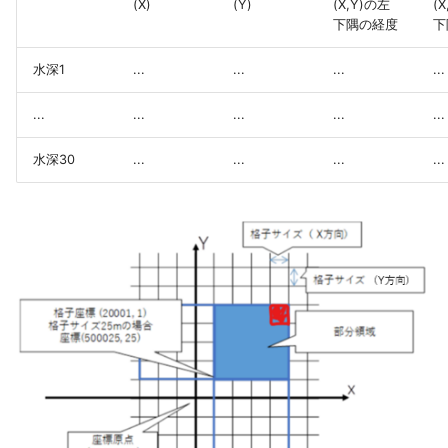
って浸水結果が変わる
(X)
(Y)
(X,Y)の左
(
下隅の経度
下
流末排水機場を潮位に基
て操作したい
水深1
...
...
...
...
河川の河心線を設定する
...
...
...
...
...
左右岸天端高より高い河
水深30
...
...
...
...
持つ河道断面
河心線をセル境界に と設
すると河道内が浸水する
横流入が与えられる断面
置
河道の途中にある閉水路
デル化
本川・派川の挙動のモデ