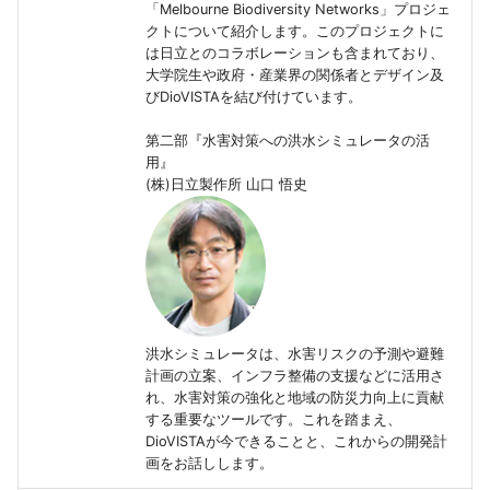
「Melbourne Biodiversity Networks」プロジェ
エラーメッセージ「ログ
ません。」
河道内のセルに排水機場
後方互換性
河川/ 横流入量
ポンプ/ データ
越流量の上限評価
降雨
クトについて紹介します。このプロジェクトに
イルがオープンできませ
河川の上流端に流量時系
置した場合の動作
盛土の coord 値の意味
計算領域にshapefileのデ
は日立とのコラボレーションも含まれており、
与える
エラーメッセージ「デー
タを取り込みたい
大学院生や政府・産業界の関係者とデザイン及
河川/ 可動堰
下水
降雨シナリオ
びDioVISTAを結び付けています。
洪水到達時間、浸水継続
ァイル(地形)がオープンで
排水機場を設置したセル
家屋倒壊危険ゾーンが排
を図化したい
ません。」
河川の下流端に水位時系
水しない場合の動作
場の排水区内で出現する
地形・粗度・盛土データ
遊水地
下水/ データ
第二部『水害対策への洪水シミュレータの活
与える
NetCDF形式でインポー
用』
浸水域が広がる様子を一
排水機場による排水量の
透過率Xおよび透過率Yの
たい
(株)日立製作所 山口 悟史
防災ダム
盛土
図化したい
河川に横流入を時系列で
方法
の位置
る
ASC形式からインポート
田んぼダム
盛土/ データ
KMLの表示の意味
排水機場の排水対象エリ
治水経済調査マニュアル
なNetCDF形式への変換
河川に越流係数を与える
設定について
拠した建物占有率の設定
田んぼ排水路
伏樋・側溝
KMLで地面から水面まで
アメダス観測値を降雨デ
も塗りつぶしたい
河川に壁を立てる（壁立
一つの排水区に複数の排
海岸域で氾濫計算をする
時系列として与える
高潮
伏樋・側溝/ データ
洪水シミュレータは、水害リスクの予測や避難
算）
場を設定できるか
量保存が満たされない
計画の立案、インフラ整備の支援などに活用さ
出力したNetCDFの中身
棒グラフ状の降雨データ
れ、水害対策の強化と地域の防災力向上に貢献
降雨
流下型氾濫河川
認したい
河川の下流端を閉じる
排水区のエリアがなぜか
左岸線・右岸線は堤防の
列を与える
する重要なツールです。これを踏まえ、
DioVISTAが今できることと、これからの開発計
できない
定義すべきか
降雨シナリオ
流下型氾濫河川/ データ
画をお話しします。
流速のX成分・Y成分の値
モデル化できる河川の数
降雨時系列データの可視