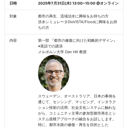
ファイル形式が不正です
のshapefileおよびDXF形
KML形式
きますか
特定の範囲より外側を浸
降雨を流出モデルと氾濫
発注者より貸与されたDE
盛土データをDioVISTAに
逆破堤
地図データの表示レベル
河川基盤図の変換手順
日時
2025年7月31日(木) 13:00~15:00 @オンライン
の作成
せたくない
ルで分ける
排水機場の排水対象エリ
データを取り込みたい
ビルド番号
ンポートするPowerShell
破堤の有効・無効
河川水位・ダム貯水量の
バッチ処理
河道と氾濫原の接続
境界条件
下水
お気に入り
水深/ データ
浸水後の避難の危険性
HQ式で水位を補正する
構造物/ ポンプ
エラーメッセージ 有効な
重複
計算結果のエクスポート
クリプト
破堤に関する越流係数設
ラスタ地図を表示する際
標高データ5m
対象
都市の再生、流域治水に興味をお持ちの方
床が見つかりません
浸水想定区域図データ電
能/ ASC形式
家屋倒壊危険ゾーン算出
LPデータからの地形デー
データセットファイルの
洪水シミュレータDioVISTA/Floodに興味をお持
破堤モデルで算出される
能
意点
その他
内水解析
高潮
盛土
ヘルプ
堤防
家屋の倒壊等の危険性
越流係数設定
構造物/ 下水
ちの方
ガイドライン（第4版）(第
め破堤前に氾濫原を浸水
河道を含む氾濫原セルを
の作成
カルバートデータを
流量のエラー対策
基盤地図の変換手順
版)準拠のCSVの作成
ない方法
左岸線・右岸線のshapefil
化する
氾濫モデルデータのイン
DioVISTAにインポートす
データセットの読み込み
破堤時系列のエクスポー
タイリングスキーム
参考文献
メッシュデータと地形デ
ネスティング
伏樋・側溝
堤防/ データ
排水過程の高速化
水位・流量のエクスポー
構造物/ 盛土
内容
第一部 『都市の修復に向けた戦略的デザイン』
を取り込みたい
ト・エクスポート/CSV形
PowerShellスクリプト
LPデータの可視化
ーへの対応
破堤モデルで算出された
能
ータ
InterMap NEXTMaPの変
※英語での講演
水害シミュレーションの
浅水方程式が使われてい
河道と氾濫原の接続のロ
のエクスポート
DEMと氾濫計算メッシュ
換手順
入出力機能
流下型氾濫・河川
破堤/ データ
打ち切り流速
越流量のエクスポート
構造物/ 伏樋・側溝
メルボルン大学 Dan Hill 教授
の作成
河道データと氾濫モデル
ク
氾濫モデルデータのイン
氾濫解析の高速化をした
空隙率・透過率のデータ
洪水シミュレーション関
破堤優先度
イズの関係
計算結果
盤高メッシュの関係
ト・エクスポート/ASC形
氾濫原の粗度係数を水深
ス
メニューが表示されない
破堤箇所の水位の算出方
LASの変換手順
バッチ処理
河川/ 破堤箇所
トンネル
氾濫方程式の水深の有効
横流入量の設定
流下型氾濫河川
水害シミュレーション結
って変えたい
樋門開口部の地盤高の定
シミュレーション計算を
破堤開始時刻
地図データのインポート
値
KMLの作成
一つの河道断面に設定で
地形・粗度・盛土のイン
チ処理するPowerShellス
粗度係数のデータソース
エラーメッセージ「地図
河岸線および破堤箇所の
GeoTIFF DEMの変換手順
地図データ
河川/ 水位計
トンネル/ データ
分流の分派率設定
排水機場
粗度係数
ト機能/ NetCDF形式
リプト
家屋倒壊危険ゾーンの算
排水のみの評価に切り替
バーに接続できません」
な位置
DioVISTAの設定
地図上に表示された浸水
降雨量の表示
拠
時刻 を設定した場合の樋
粗度係数の編集
位置ずれ
XYZ DEMの変換手順
河川/ 越流堤
カルバート
河川・氾濫原の接続の設
流末排水機場
スウェーデン、オーストラリア、日本の事例を
河川の粗度係数を一括で
の動作
電子化ガイドライン(第3版
プロジェクトファイルの
地図が表示されるまで時
破堤箇所以外からの越水
通じて、センシング、マッピング、インタラク
したい
エラーメッセージ「ログ
改定に関する留意事項
表現
家屋倒壊ゾーンの基礎式
かかります
空隙率・透過率の編集
地図上に表示する際の補
SRTM DEMの変換手順
河川/ 排水機場
カルバート/ データ
仮想壁
遊水地
ション技術の活用、社会文化システムに触れな
イルに出力対象のデータ
水路による排水を排水機
破堤箇所からの逆流の仕
がら、コミュニティ主導の参加型都市再生とシ
まれていません」
河道断面に複数のHQ式を
表現する
電子化ガイドライン(第4版
ステム規模アプローチの融合をお話しします。
エラーメッセージ「デー
メッシュサイズよりも幅
エラーメッセージ「地図
占有率のラスターデータ
Ver. 2からの改良点
土地利用の変換手順
河川/ 流末排水機場
ポンプ
下流端を閉じる
防災ダム
特に、都市水路の修復・再生を目的とした
える
改定に関する留意事項
ァイル XXX がオープンで
いカルバートの設定
バと接続できません」
成
破堤箇所CSVのインポー