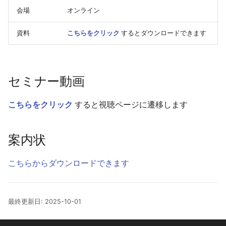
限値
業務対象外の排水区の浸
氾濫原の水面がなめらか
内水エリア
河川
会場
オンライン
ついて
浸水想定区域図作成マニ
い
降雨シナリオデータの時
ル（第4版）準拠の納品物
河川の合流・分流のモデ
隔
計算領域
河川/ データ
資料
こちらをクリック
するとダウンロードできます
作成
浸水深の有効最小値を指
たい
河川のバックウォーター
地形データのRiverフラグ
詳細解析エリア
遊水地
浸水域が飛び地状に表示
のモデル化
立っているセルとは
ることがある
セミナー動画
流域/ 解析範囲
遊水地/ データ
下流端水位が指定どおり
地形データの出典
メッシュサイズ25mで解
らない
こちらをクリック
すると視聴ページに遷移します
防災ダム
メッシュサイズ5mの浸水
横断面取得間隔 および 対
を出力したい
下流端水位を未設定に戻
とする地形データ の設定
防災ダム/ データ
案内状
い
法
メッシュサイズ25mで解
田んぼダム
こちらからダウンロードできます
たのにメッシュサイズ5m
HQ式を与えた河川で越流
盛土の地形標高
浸水深が出力された
ると発散する
田んぼダム/ データ
地形がOpenなのに浸水深
HQ式を与えた河川で水位
最終更新日: 2025-10-01
田んぼ排水路
計算された
水位が不自然