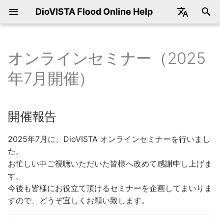
DioVISTA Flood Online Help
Japanese
English
オンラインセミナー（2025
ダウンロード
開催報告
起動と終了
起動と終了
座標系
モデルの制御
地図データ
データ提供サービス
操作
新規作成
水柱崩壊
実行
氾濫方程式の変更
DioVISTAの起動
標準機能
ファイル
メニュー一覧
表示
動作環境
DioVISTAで使用できる座
計算時間ステップの設定
氾濫モデルの基礎式
河道データ（平面図、横
破堤モデルの仕様
3層モデルパラメータの距
田んぼダムの操作例
河道と氾濫原の一体計算
内外水一体解析
地形のデータソース
DioVISTAの活用実績
指定した画像をDioVISTA
受領したSSDのデータを
設計思想
基礎式
基礎式
基礎式
基礎式
基礎式
基礎式
氾濫/ 水柱崩壊
メッシュ化された境界条
概要
標準の地図データセット
DioVISTAで取り扱う地図
変換することができる地
概要
手順フロー
年7月開催）
系は
図）の編集
標の意味
背景図に使いたい
してもよいですか
地図に表示する
ータ
サンプルプロジェクト
セミナー動画
地図
画面構成
シミュレーション計算
氾濫モデル
コンバータ
各バージョンのダウンロード
選択
削除
流量
結果の再生
建物抵抗係数
DioVISTAの終了
ツール機能
編集
プロパティ
追加・編集
保守・サポート
計算時間ステップ幅を指
家屋倒壊危険ゾーンの算
破堤箇所からの逆流
氾濫水を河川に排水させ
地形データのサンプリン
計算結果の確認方法
時間制御
差分化手法
差分化手法
プロパティ
差分化手法
パラメータ設定方法
パラメータ設定方法
氾濫/ 流量
計算の実行
地図コンバータ
地図データのレベル管理
航空写真の変換手順
データの配置
UTM座標系とは
たい
河道データ（平面図、横
降雨補正倍率の設定方法
水機場を作れるか
法
オンライン地図をDioVIST
1ライセンスで何人まで使
計算結果のエクスポート/ 
変換手順の概要
開催報告
図）のインポート
の背景図に使いたい
できますか
キスト形式
インストール
案内状
プロジェクト
地図操作
氾濫モデル
河川モデル
変換手順
解析雨量のダウンロード
有効・無効切替え
水深
結果の出力
電子化ガイドライン(第4版
洪水シミュレーション機
検索
水柱崩壊
地図の取り扱いについて
氾濫モデルの盛土とカル
破堤モデルの破堤幅
被災家屋戸数、被災人口
空間座標
CFL条件
CFL条件
破堤幅
パラメータの設定方法
実装
氾濫/ 水深
MLIT netCDF形式への変
KML
表示地図の切り替え
衛星写真の変換手順
地図定義ファイルの設定
準拠ツール
標準地域メッシュとは
計算領域の決め方
トの設定
降雨補正倍率を一部期間
樋門流量の下限値を設定
地形データは格子の中心
水面積の算出
変換ツールのフォルダ構
河岸線(右岸線、左岸線)の
設定
場合の動作
交点か
地図データをDioVISTAに
1ライセンスで何台までイ
計算結果のエクスポート/
条件設定 共通操作
ツールバー
河道モデル
破堤モデル
設定
2025年7月に、DioVISTA オンラインセミナーを行いまし
定義継続
堤防
洪水シミュレーションバ
表示
水柱崩壊/ データ
輸出に関する注意事項
破堤モデルの破堤幅を決
粗度
プロパティ
破堤敷高
動作画面
道路や鉄道線路への流入
構造物/ 堤防
MLIT CSV形式への変換
地形編集
地図の重畳表示
ビットマップ画像の変換
DioVISTAでの地図の表示
義方法について
ねて表示したい
ストールできますか
CSV, NetCDF
水位と水深の違い
計算領域の大きさの上限
特定のメッシュを浸水さ
川幅
浸水想定区域図データ電
手順
た。
くない
流域解析とは
樋門の水位より河道水位
地形データの編集・イン
ガイドライン（第3版）準
条件設定 個別操作
メニューバー
破堤モデル
伏樋・側溝モデル
編集
トンネル
洪水シミュレーション
流量
商標
空隙率
不等流で初期化
堤内地盤高
内水エリア
構造物/ 堤防/ 破堤
包絡図のMLIT netCDF形
フォルダ構成
お忙しい中ご視聴いただいた皆様へ改めて感謝申し上げま
河川定期縦横断データの
が高い場合の動作
ト・エクスポート
のnetCDFおよびCSVの作
土地利用データの透明度
DioVISTA Stormとの違
最大包絡のエクスポート/
緯度経度座標系における
PowerShell入門
破堤モデルの破堤敷高
への変換
道路地図の変換手順
す。
ルダを選択できない
定したい
何ですか
CSV, NetCDF
メッシュサイズ
マニュアル準拠の家屋倒
流出モデルで使われる地
シミュレーション
プロジェクト
流出モデル
流出モデル
カルバート
ツール
流量/ データ
著作権
長さ当たり建物抵抗係数
縦横断データ作成・編集
氾濫原の地盤高を使用す
構造物/ トンネル
各地図データフォルダの
今後も皆様にお役立て頂けるセミナーを企画してまいりま
険ゾーンの算出の手順
ータ
排水機場の流量データの
メッシュデータの保存先
浸水想定区域図データ電
DioVISTAバッチ処理入門
破堤モデルの破堤した時
（逆流許可）
包絡図のMLIT CSV形式
タ構成
住宅地図の変換手順
すので、どうぞ宜しくお願い致します。
エラーメッセージ oudan.c
カラムの意味
ガイドライン（第3版）準
地図の表示がおかしい
計算結果のエクスポート/
地球の全陸域の洪水予測
知りたい
変換
その他
凡例
田んぼモデル
田んぼダムモデル
ポンプ
ウィンドウ
水深
Acknowledgements
有効降雨の推定
縦横断データのインポー
構造物/ カルバート